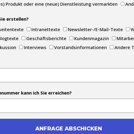
s) Produkt oder eine (neue) Dienstleistung vermarkten
And
ie erstellen?
eitentexte
Intranettexte
Newsletter-/E-Mail-Texte
W
Blogtexte
Geschäftsberichte
Kundenmagazin
Mitarbe
kussion
Interviews
Vorstandsinformationen
Andere 
nnummer kann ich Sie erreichen?
ANFRAGE ABSCHICKEN