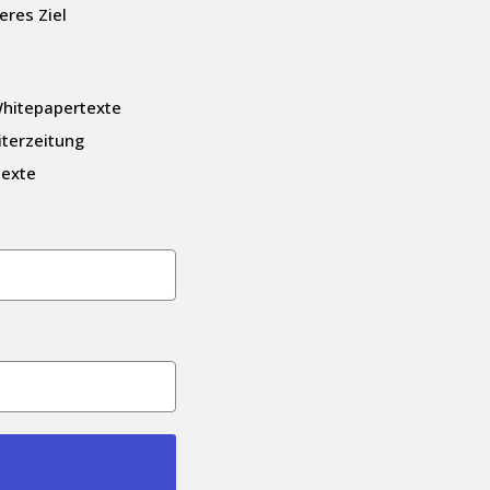
eres Ziel
hitepapertexte
iterzeitung
Texte